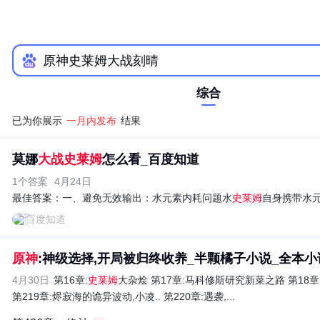
综合
已为你展示
一月内发布
结果
莫娜
大战史莱姆
怎么看_百度知道
1个答案
4月24日
最佳答案：
一、避免无效输出：水元素内耗问题水
史莱姆
自身携带水元
百度知道
原神
:神级选择,开局被归终收养_半颗橘子小说_全本小说
4月30日
第16章:
史莱姆
大杂烩 第17章:马科修斯研究新菜之路 第18章
第219章:烬寂海的诡异波动,小凌.. 第220章:遇袭,...