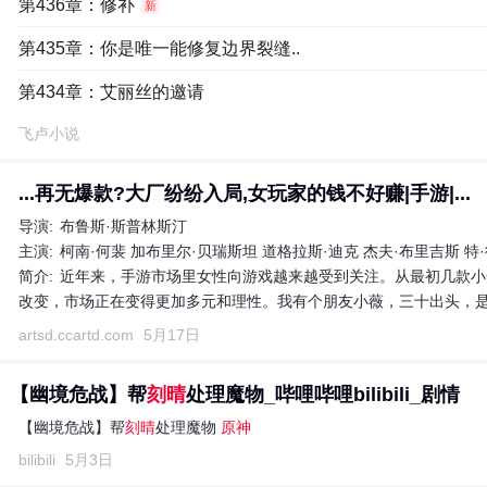
第436章：修补
新
第435章：你是唯一能修复边界裂缝..
第434章：艾丽丝的邀请
飞卢小说
...再无爆款?大厂纷纷入局,女玩家的钱不好赚|手游|...
导演:
布鲁斯·斯普林斯汀
主演:
柯南·何裴 加布里尔·贝瑞斯坦 道格拉斯·迪克 杰夫·布里吉斯 特·
简介:
近年来，手游市场里女性向游戏越来越受到关注。从最初几款小
改变，市场正在变得更加多元和理性。我有个朋友小薇，三十出头，
下生活压力的游戏。前段时间她试玩了几款新出的女性向手游，有的
artsd.ccartd.com
5月17日
真正打动人。这种情况其实挺普遍的。很多大厂看到女性向市场有潜
找
【幽境危战】帮
刻晴
处理魔物_哔哩哔哩bilibili_剧情
【幽境危战】帮
刻晴
处理魔物
原神
bilibili
5月3日