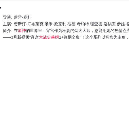
?
导演:
蕾雅·赛杜
主演:
贾斯汀·汀布莱克 汤米·欣克利 彼德·考约特 理查德·洛锡安 伊娃·
简介:
在
原神
的世界里，宵宫作为稻妻的烟火大师，总能用她的热情点亮每
——3月新视频“宵宫
大战史莱姆
1+往期全集”！这个系列以宵宫为主
热血沸腾。想象一下，宵宫手持她的专属弓箭，在阳光普照的田野上与
挑战。宵宫不慌不忙，利用烟火技巧精准射击，每一箭都像绽放的礼花，象
励志冒险：面对小挫折时，宵宫会笑着调整策略，提醒我们生活中也要
的成长之旅。史莱姆代表日常琐事和障碍，每一次“击败”都像是攻克人生小