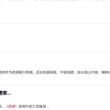
肉作为肉源吸引怪物，适合批量刷取。中级地图：如火焰山中级、钢铁城
...
...《
原神
》游戏中优兰尼娅湖...