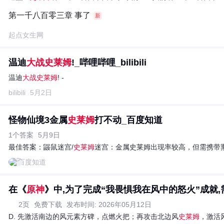
第一千八百零三章 事了
新
起点女生网
温迪
大战史莱姆
!_哔哩哔哩_bilibili
温迪
大战史莱姆
! -
bilibili
5月2日
怪物仙境3金属
史莱姆
打不动_百度知道
1个答案
5月9日
最佳答案：
鼹鼠迷宫/
史莱姆
迷宫：金属史莱姆出现率较高，但需携带熏
百度知道
在《
原神
》中,为了完成“我畏惧我在风中的怒火”成就,需要
2页
免费下载
发布时间: 2026年05月12日
D. 先激活南边的风元素方碑，点燃火把；再攻击北边风
史莱姆
，激活风