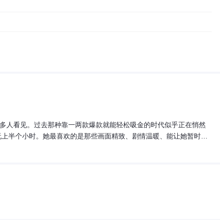
多人看见。过去那种靠一两款爆款就能轻松吸金的时代似乎正在悄然
玩上半个小时。她最喜欢的是那些画面精致、剧情温暖、能让她暂时放
戏把女性想得太简单了，只是把粉色包装和甜宠剧情堆在一起，却没有
往不是那些最烧钱的，而是最懂女性细腻情感的。女性玩家在游戏里寻