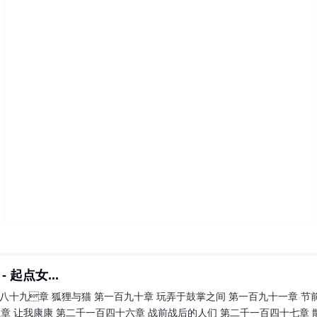
起点女...
八十九章 狐狸与猫 第一百九十章 玩弄于鼓掌之间 第一百九十一章 节前
 让我康康 第二千一百四十六章 战前战后的人们 第二千一百四十七章 散心