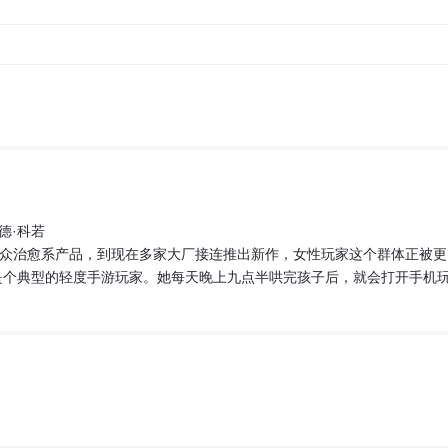
德·科若
众治愈系产品，到现在多家大厂接连推出新作，女性玩家这个群体正被更
是个典型的轻度手游玩家。她每天晚上九点半哄完孩子后，就会打开手机
大厂出品，宣传做得很大，但玩了不到一周就卸载了。她说，感觉那些游
力，就快速跟进，投入大量资源做宣发和测试。但真正能留住玩家的，往