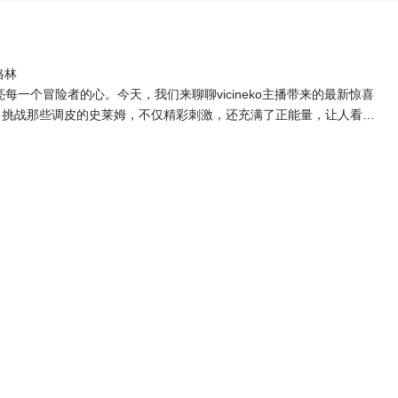
格林
一个冒险者的心。今天，我们来聊聊vicineko主播带来的最新惊喜
角，挑战那些调皮的史莱姆，不仅精彩刺激，还充满了正能量，让人看得
史莱姆展开“大战”。那些圆滚滚的史莱姆看似弱小，却总能带来意外的
征着坚持与智慧。vicineko的视频剪辑精良，将这个过程变成一场
保持乐观，积极应对难题。这个“大战”不是简单的战斗，而是寓意深刻
坎坷。vicineko还贴心地整理了往期全集，从宵宫的初次挑战到