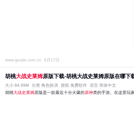
www.guojie.com.cn
5月17日
胡桃
大战史莱姆
原版下载-胡桃大战史莱姆原版在哪下载v1.
大小:84.99M
分类:角色扮演
授权:免费软件
语言:简体中文
胡桃
大战史莱姆
原版是一款最近十分火爆的
原神
类的手游。在这里玩家重