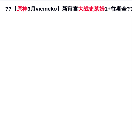
??【
原神
3月vicineko】新宵宫
大战史莱姆
1+往期全?