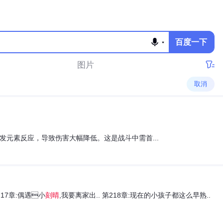
百度一下
图片
取消
发元素反应，导致伤害大幅降低。这是战斗中需首...
17章:偶遇小
刻晴
,我要离家出.. 第218章:现在的小孩子都这么早熟..