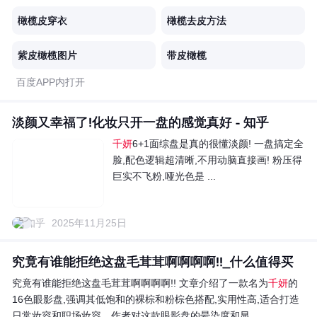
橄榄皮穿衣
橄榄去皮方法
紫皮橄榄图片
带皮橄榄
百度APP内打开
淡颜又幸福了!化妆只开一盘的感觉真好 - 知乎
千妍
6+1面综盘是真的很懂淡颜! 一盘搞定全
脸,配色逻辑超清晰,不用动脑直接画! 粉压得
巨实不飞粉,哑光色是 ...
知乎
2025年11月25日
究竟有谁能拒绝这盘毛茸茸啊啊啊啊!!_什么值得买
究竟有谁能拒绝这盘毛茸茸啊啊啊啊!! 文章介绍了一款名为
千妍
的
16色眼影盘,强调其低饱和的裸棕和粉棕色搭配,实用性高,适合打造
日常妆容和职场妆容。作者对这款眼影盘的晕染度和显...