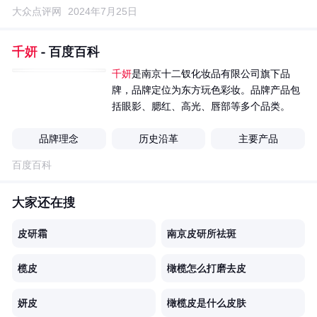
大众点评网
2024年7月25日
千妍
- 百度百科
千妍
是南京十二钗化妆品有限公司旗下品
牌，品牌定位为东方玩色彩妆。品牌产品包
括眼影、腮红、高光、唇部等多个品类。
品牌理念
历史沿革
主要产品
百度百科
大家还在搜
皮研霜
南京皮研所祛斑
榄皮
橄榄怎么打磨去皮
妍皮
橄榄皮是什么皮肤