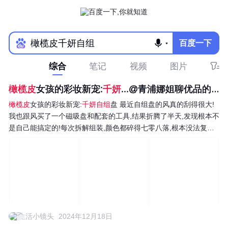
百度一下
综合
笔记
视频
图片
橄榄皮
女孩的彩妆新宠:
千妍
...@青浦娜姐聊优品的动态
橄榄皮
女孩的彩妆新宠:
千妍自组
盘 最近自组盘的风真的刮得很大!
我也跟风买了一个磁吸盘和配套的工具,结果折腾了半天,发现根本不
是自己能搞定的!每次拆解组装,颜色都碎得七零八落,根本没法复
原。 后来,我直接入手了千妍的自组盘,组了一个能搞定全脸的面部
组合盘。选的都是低饱和度的颜色,特别适合橄榄皮。这一盘没有一
个废色,随便涂...
生活小镜头
2024年12月18日