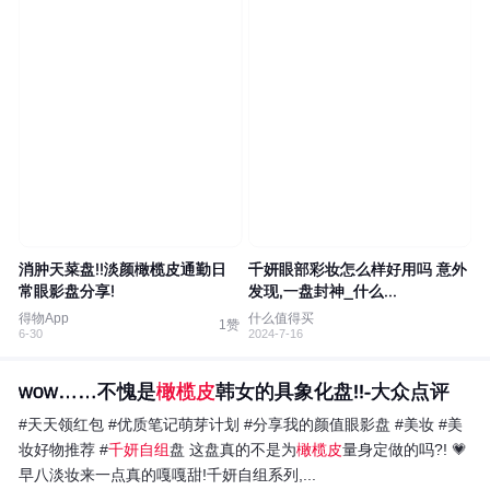
消肿天菜盘!!淡颜橄榄皮通勤日
千妍眼部彩妆怎么样好用吗 意外
常眼影盘分享!
发现,一盘封神_什么...
得物App
什么值得买
1赞
6-30
2024-7-16
wow……不愧是
橄榄皮
韩女的具象化盘!!-大众点评
#天天领红包 #优质笔记萌芽计划 #分享我的颜值眼影盘 #美妆 #美
妆好物推荐 #
千妍自组
盘 这盘真的不是为
橄榄皮
量身定做的吗?! 💗
早八淡妆来一点真的嘎嘎甜!千妍自组系列,...