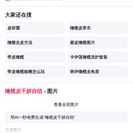
大家还在搜
皮研霜
橄榄皮穿衣
橄榄去皮方法
紫皮橄榄图片
带皮橄榄
卡伊莲橄榄洗护套装
带皮橄榄核雕怎么玩
韩伊橄榄去角质
橄榄皮千妍自组
- 图片
查看全部图片
用AI一秒免费生成“橄榄皮千妍自组”
百度图片