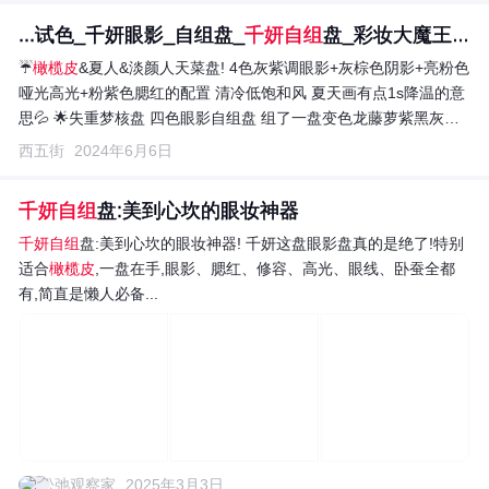
...试色_千妍眼影_自组盘_
千妍自组
盘_彩妆大魔王_西五街
☔️
橄榄皮
&夏人&淡颜人天菜盘! 4色灰紫调眼影+灰棕色阴影+亮粉色
哑光高光+粉紫色腮红的配置 清冷低饱和风 夏天画有点1s降温的意
思💦 🌟失重梦核盘 四色眼影自组盘 组了一盘变色龙藤萝紫黑灰熏
～ 粼光变色龙真的好米!紫+绿+蓝三色幻彩效果～ 💜藤萝紫奶乎乎
西五街
2024年6月6日
又神秘 用来撞色很棒 黑灰烟熏是看不腻的高级感🖤
千妍自组
盘:美到心坎的眼妆神器
千妍自组
盘:美到心坎的眼妆神器! 千妍这盘眼影盘真的是绝了!特别
适合
橄榄皮
,一盘在手,眼影、腮红、修容、高光、眼线、卧蚕全都
有,简直是懒人必备...
松弛观察家
2025年3月3日