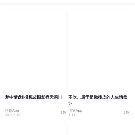
梦中情盘!!橄榄皮眼影盘天菜!!!
不吹…属于是橄榄皮的人生情盘
✨
得物App
得物App
1赞
1赞
2024-8-15
1-14